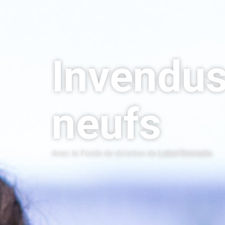
Invendu
neufs
Avec le Fonds de dotation de
Label Emmaüs